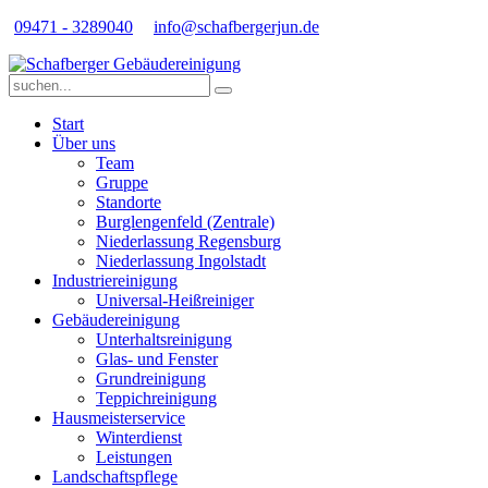
09471 - 3289040
info@schafbergerjun.de
Start
Über uns
Team
Gruppe
Standorte
Burglengenfeld (Zentrale)
Niederlassung Regensburg
Niederlassung Ingolstadt
Industriereinigung
Universal-Heißreiniger
Gebäudereinigung
Unterhaltsreinigung
Glas- und Fenster
Grundreinigung
Teppichreinigung
Hausmeisterservice
Winterdienst
Leistungen
Landschaftspflege