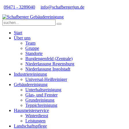
09471 - 3289040
info@schafbergerjun.de
Start
Über uns
Team
Gruppe
Standorte
Burglengenfeld (Zentrale)
Niederlassung Regensburg
Niederlassung Ingolstadt
Industriereinigung
Universal-Heißreiniger
Gebäudereinigung
Unterhaltsreinigung
Glas- und Fenster
Grundreinigung
Teppichreinigung
Hausmeisterservice
Winterdienst
Leistungen
Landschaftspflege